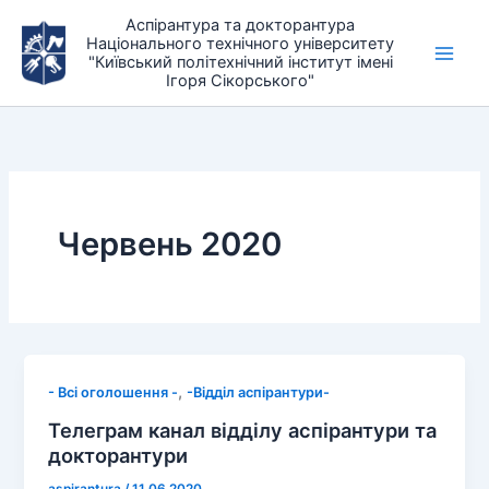
Перейти
Аспірантура та докторантура
до
Національного технічного університету
"Київський політехнічний інститут імені
вмісту
Ігоря Сікорського"
Червень 2020
,
- Всі оголошення -
-Відділ аспірантури-
Телеграм канал відділу аспірантури та
докторантури
aspirantura
/
11.06.2020